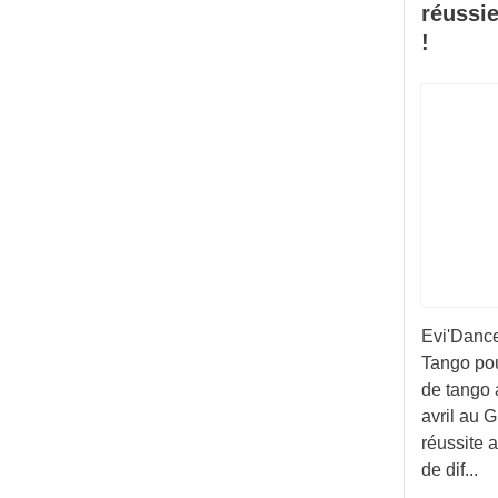
réussie
!
Evi'Dance
Tango pou
de tango 
avril au 
réussite 
de dif...