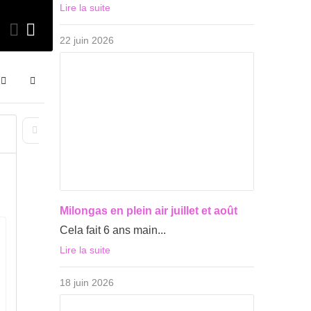
Lire la suite
Tango Argentin
Evénements
Frontpage
22 juin
22 juin 2026
Search
Sign In
1
2
3
4
5
6
First Page
Previous Page
Next Page
Last Page
Milongas en plein air juillet et août
Cela fait 6 ans main...
Lire la suite
18 juin 2026