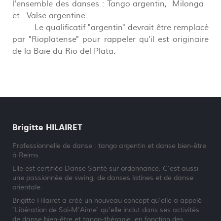
l'ensemble des danses : Tango argentin, Milonga
et Valse argentine
Le qualificatif "argentin" devrait être remplacé
par "Rioplatense" pour rappeler qu'il est originaire
de la Baie du Rio del Plata.
Brigitte HILAIRET
Professionnelle de danse : tango argentin et danse bien-être
à Reims.
Elle est certifiée Danse Santé sur ordonnance. C'est aussi
une passionnée de swing, de danses latines et de danse
orientale.
Brigitte Hilairet a créé un nouveau concept qu'elle a appelé
"Libération de Soi-M'Aime" qu'elle inclut dans ses activités
de danse bien-être et tango-thérapie, en fonction des