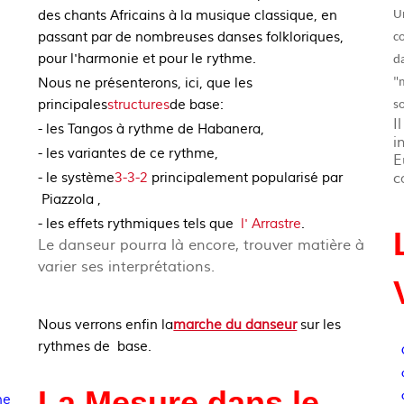
des chants Africains à la musique classique, en
Un
passant par de nombreuses danses folkloriques,
co
pour l'harmonie et pour le rythme.
da
Nous ne présenterons, ici, que les
"
principales
structures
de base:
so
I
- les Tangos à rythme de Habanera,
i
- les variantes de ce rythme,
E
- le système
3-3-2
principalement popularisé par
c
Piazzola ,
- les effets rythmiques tels que
l' Arrastre
.
Le danseur pourra là encore, trouver matière à
varier ses interprétations.
Nous verrons enfin la
marche du danseur
sur les
rythmes de base.
La
Mesure dans le
ne