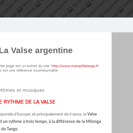
La Valse argentine
tte page est un extrait du site
http://www.marseilletango.fr
i est une référence incontournable
ythmes et musiques
E RYTHME DE LA VALSE
portée d'Europe, et principalement de France, la
Valse
t un rythme à trois temps, à la différence de la Milonga
t du Tango
.