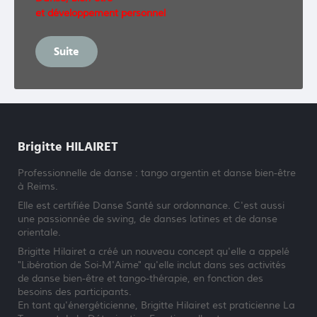
et développement personnel
Suite
Brigitte HILAIRET
Professionnelle de danse : tango argentin et danse bien-être
à Reims.
Elle est certifiée Danse Santé sur ordonnance. C'est aussi
une passionnée de swing, de danses latines et de danse
orientale.
Brigitte Hilairet a créé un nouveau concept qu'elle a appelé
"Libération de Soi-M'Aime" qu'elle inclut dans ses activités
de danse bien-être et tango-thérapie, en fonction des
besoins des participants.
En tant qu'énergéticienne, Brigitte Hilairet est praticienne La