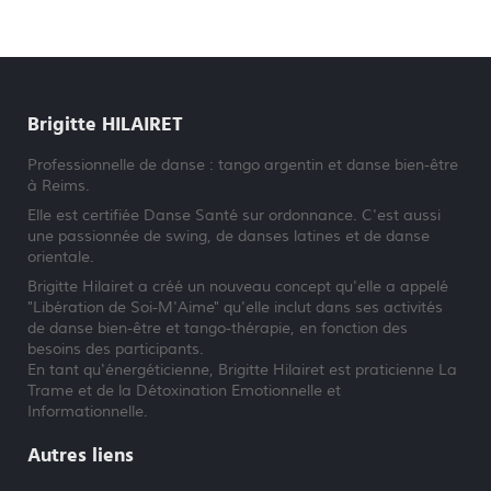
Brigitte HILAIRET
Professionnelle de danse : tango argentin et danse bien-être
à Reims.
Elle est certifiée Danse Santé sur ordonnance. C'est aussi
une passionnée de swing, de danses latines et de danse
orientale.
Brigitte Hilairet a créé un nouveau concept qu'elle a appelé
"Libération de Soi-M'Aime" qu'elle inclut dans ses activités
de danse bien-être et tango-thérapie, en fonction des
besoins des participants.
En tant qu'énergéticienne, Brigitte Hilairet est praticienne La
Trame et de la Détoxination Emotionnelle et
Informationnelle.
Autres liens